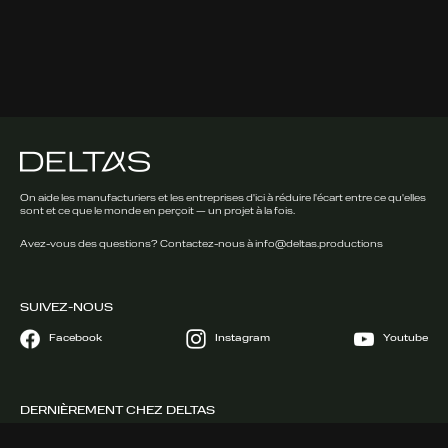
On aide les manufacturiers et les entreprises d'ici à réduire l'écart entre ce qu'elles
sont et ce que le monde en perçoit — un projet à la fois.
Avez-vous des questions? Contactez-nous à
info@deltas.productions
SUIVEZ-NOUS
Facebook
Instagram
Youtube
DERNIÈREMENT CHEZ DELTAS